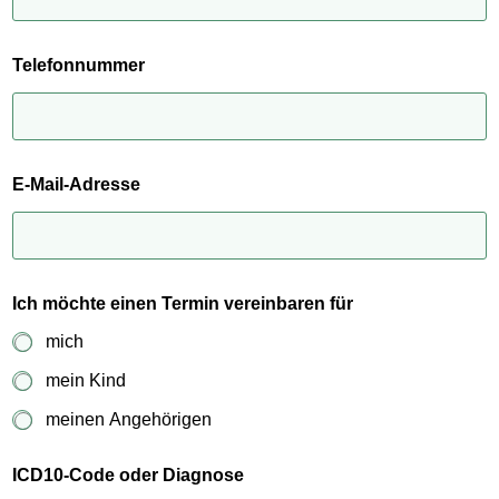
Telefonnummer
g
E-Mail-Adresse
e
r
n
e
g
e
Ich möchte einen Termin vereinbaren für
r
n
mich
e
g
mein Kind
e
meinen Angehörigen
r
n
e
ICD10-Code oder Diagnose