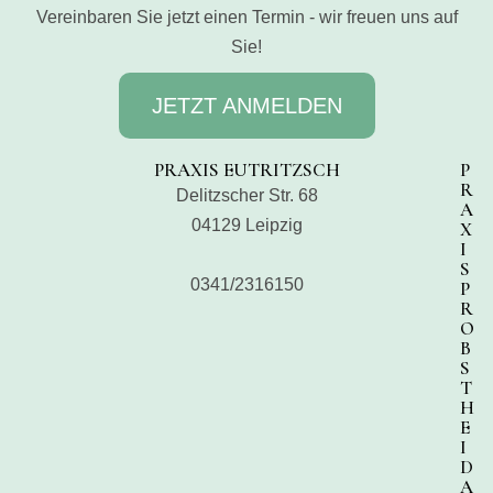
Vereinbaren Sie jetzt einen Termin - wir freuen uns auf
Sie!
JETZT ANMELDEN
PRAXIS EUTRITZSCH
P
R
Delitzscher Str. 68
A
04129 Leipzig
X
I
S
0341/2316150
P
R
O
B
S
T
H
E
I
D
A