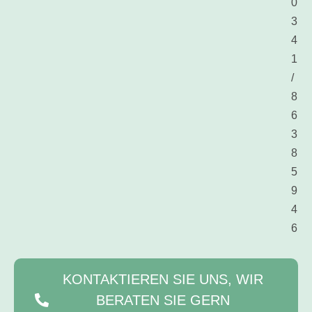
0
3
4
1
/
8
6
3
8
5
9
4
6
KONTAKTIEREN SIE UNS, WIR
BERATEN SIE GERN