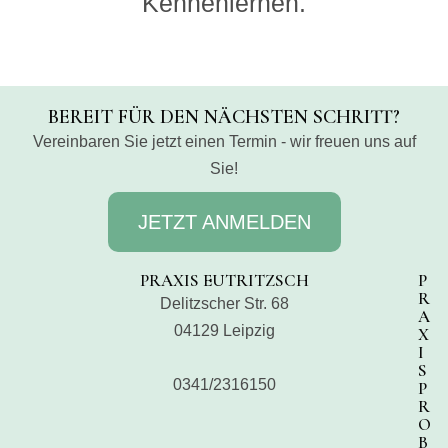
Kennenlernen.
BEREIT FÜR DEN NÄCHSTEN SCHRITT?
Vereinbaren Sie jetzt einen Termin - wir freuen uns auf
Sie!
JETZT ANMELDEN
PRAXIS EUTRITZSCH
P
R
Delitzscher Str. 68
A
04129 Leipzig
X
I
S
0341/2316150
P
R
O
B